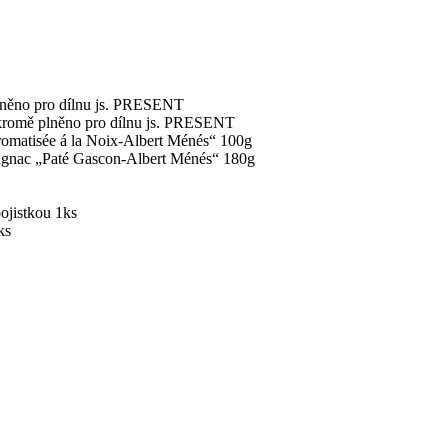
plněno pro dílnu js. PRESENT
oukromě plněno pro dílnu js. PRESENT
romatisée á la Noix-Albert Ménés“ 100g
magnac „Paté Gascon-Albert Ménés“ 180g
ojistkou 1ks
ks