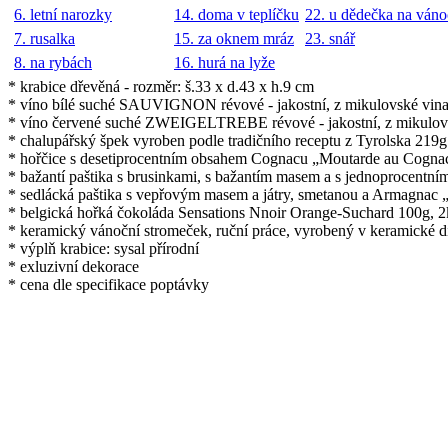
6. letní narozky
14. doma v teplíčku
22. u dědečka na váno
7. rusalka
15. za oknem mráz
23. snář
8. na rybách
16. hurá na lyže
* krabice dřevěná - rozměr: š.33 x d.43 x h.9 cm
* víno bílé suché SAUVIGNON révové - jakostní, z mikulovské vinařs
* víno červené suché ZWEIGELTREBE révové - jakostní, z mikulovské
* chalupářský špek vyroben podle tradičního receptu z Tyrolska 2
* hořčice s desetiprocentním obsahem Cognacu „Moutarde au Cogna
* bažantí paštika s brusinkami, s bažantím masem a s jednoprocent
* sedlácká paštika s vepřovým masem a játry, smetanou a Armagnac
* belgická hořká čokoláda Sensations Nnoir Orange-Suchard 100g,
* keramický vánoční stromeček, ruční práce, vyrobený v keramické dí
* výplň krabice: sysal přírodní
* exluzivní dekorace
* cena dle specifikace poptávky