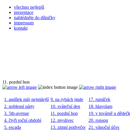
všechno nejlepší
prezentace
nahlédněte do dílničky
impressum
kontakt
11. pozdní hon
1. andílek můj nejmilejší
9. na rybách jinde
17. rumíček
2. noblesní párty
10. sváteční den
18. hlavolam
3. 5th-avenue
11. pozdní hon
19. v továrně u dědeč
4. čtyři roční období
12. myslivec
20. ronson
5. escada
13. zimní podvečer
21. vánoční účes