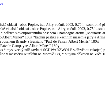
ce
ké oblasti - obec Popice, trať Akry, ročník 2003, 0,75 l - soukromě 
 vinařské oblasti - obec Popice, trať Akry, ročník 2003, 0,75 l - s
19g * hořčice s dvouprocentním obsahem Champagne aroma „Moutarde a
c-Albert Ménés“ 100g *kachní paštika s kachním masem a játry a Ar
ním obsahem Brandy z Burgund “Paté de Faisan-Albert Ménés“ 180g
 „Paté de Campagne-Albert Ménés“ 180g
 2ks * myslivecký nůž zavírací SCHWARZWOLF s dřevěnou rukojetí, p
lně v městečku Kunštátu na Moravě 1ks, * butylka přívěsek na klíče 1