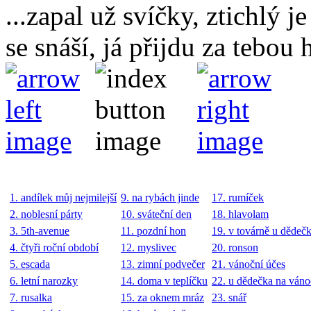
...zapal už svíčky, ztichlý j
se snáší, já přijdu za tebou 
1. andílek můj nejmilejší
9. na rybách jinde
17. rumíček
2. noblesní párty
10. sváteční den
18. hlavolam
3. 5th-avenue
11. pozdní hon
19. v továrně u dědeč
4. čtyři roční období
12. myslivec
20. ronson
5. escada
13. zimní podvečer
21. vánoční účes
6. letní narozky
14. doma v teplíčku
22. u dědečka na váno
7. rusalka
15. za oknem mráz
23. snář