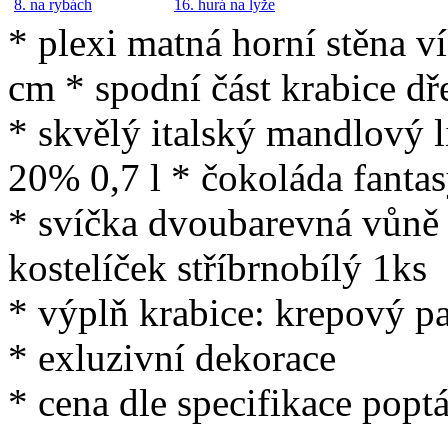
8. na rybách
16. hurá na lyže
* plexi matná horní stěna ví
cm * spodní část krabice d
* skvělý italský mandlo
20% 0,7 l * čokoláda fanta
* svíčka dvoubarevná vůně
kostelíček stříbrnobílý 1ks
* výplň krabice: krepový pa
* exluzivní dekorace
* cena dle specifikace popt